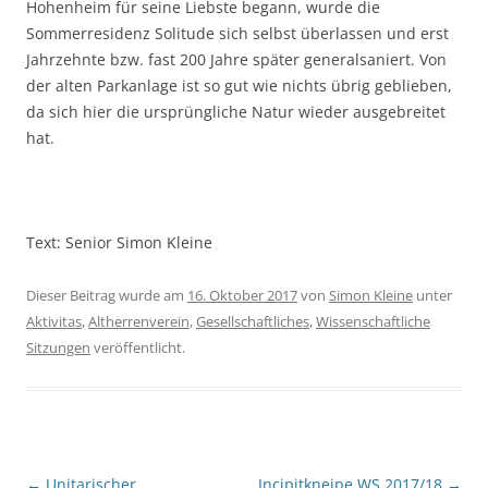
Hohenheim für seine Liebste begann, wurde die
Sommerresidenz Solitude sich selbst überlassen und erst
Jahrzehnte bzw. fast 200 Jahre später generalsaniert. Von
der alten Parkanlage ist so gut wie nichts übrig geblieben,
da sich hier die ursprüngliche Natur wieder ausgebreitet
hat.
Text: Senior Simon Kleine
Dieser Beitrag wurde am
16. Oktober 2017
von
Simon Kleine
unter
Aktivitas
,
Altherrenverein
,
Gesellschaftliches
,
Wissenschaftliche
Sitzungen
veröffentlicht.
Beitragsnavigation
←
Unitarischer
Incipitkneipe WS 2017/18
→