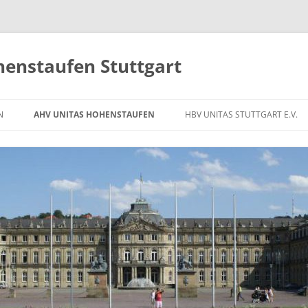
henstaufen Stuttgart
N
AHV UNITAS HOHENSTAUFEN
HBV UNITAS STUTTGART E.V.
WIR ÜBER UNS
WIR ÜBER UNS
BEITRÄGE ZUM ALTHERRENVEREIN
BEITRÄGE ZUM HAUSBAUVEREIN