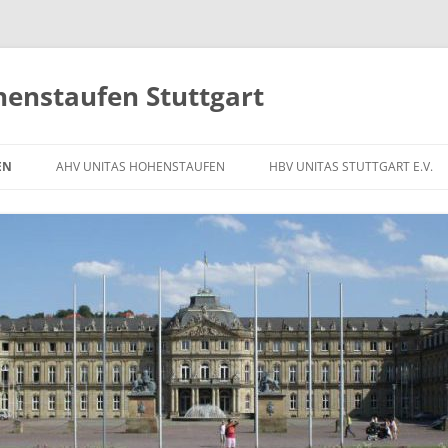
henstaufen Stuttgart
EN
AHV UNITAS HOHENSTAUFEN
HBV UNITAS STUTTGART E.V.
WIR ÜBER UNS
WIR ÜBER UNS
BEITRÄGE ZUM ALTHERRENVEREIN
BEITRÄGE ZUM HAUSBAUVEREIN